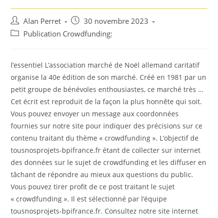
Auteur/autrice
Post
Alan Perret
30 novembre 2023
de
published:
Post
Publication Crowdfunding:
la
category:
publication :
l’essentiel L’association marché de Noël allemand caritatif
organise la 40e édition de son marché. Créé en 1981 par un
petit groupe de bénévoles enthousiastes, ce marché très …
Cet écrit est reproduit de la façon la plus honnête qui soit.
Vous pouvez envoyer un message aux coordonnées
fournies sur notre site pour indiquer des précisions sur ce
contenu traitant du thème « crowdfunding ». L’objectif de
tousnosprojets-bpifrance.fr étant de collecter sur internet
des données sur le sujet de crowdfunding et les diffuser en
tâchant de répondre au mieux aux questions du public.
Vous pouvez tirer profit de ce post traitant le sujet
« crowdfunding ». Il est sélectionné par l’équipe
tousnosprojets-bpifrance.fr. Consultez notre site internet