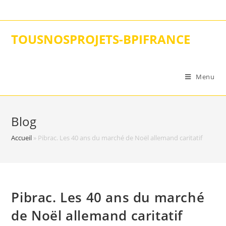
Skip
to
content
TOUSNOSPROJETS-BPIFRANCE
Menu
Blog
Accueil
»
Pibrac. Les 40 ans du marché de Noël allemand caritatif
Pibrac. Les 40 ans du marché
de Noël allemand caritatif