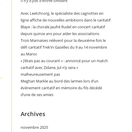
Il n’y a pas d’entrée similaire.
Avec Leetchi:org, le spécialiste des cagnottes en
ligne affiche de nouvelles ambitions dans le caritatif
Blaye : la chorale Jaufré Rudel en concert caritatif
depuis quinze ans pour aider les associations
Trois Marnaises relèvent pour la deuxième fois le
défi caritatif Trek’in Gazelles du 9 au 14 novembre
au Maroc
« J’étais pas au courant » : annoncé pour un match
caritatif avec Zidane, Jul n’y sera «
malheureusement pas
Meghan Markle au bord des larmes lors d’un
événement caritatif en mémoire du fils décédé
d’une de ses amies
Archives
novembre 2025