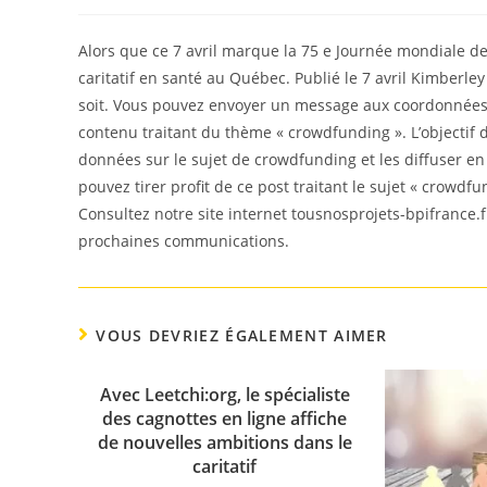
de
published:
category:
la
publication :
Alors que ce 7 avril marque la 75 e Journée mondiale de 
caritatif en santé au Québec. Publié le 7 avril Kimberle
soit. Vous pouvez envoyer un message aux coordonnées f
contenu traitant du thème « crowdfunding ». L’objectif d
données sur le sujet de crowdfunding et les diffuser e
pouvez tirer profit de ce post traitant le sujet « crowdfu
Consultez notre site internet tousnosprojets-bpifrance.f
prochaines communications.
VOUS DEVRIEZ ÉGALEMENT AIMER
Avec Leetchi:org, le spécialiste
des cagnottes en ligne affiche
de nouvelles ambitions dans le
caritatif