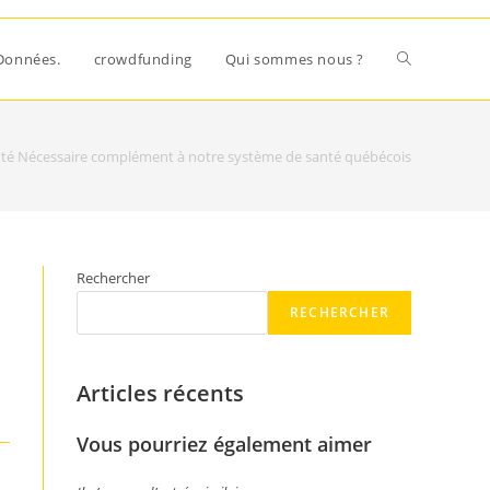
Données.
crowdfunding
Qui sommes nous ?
anté Nécessaire complément à notre système de santé québécois
Rechercher
RECHERCHER
Articles récents
Vous pourriez également aimer