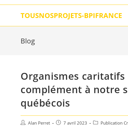
Skip
to
TOUSNOSPROJETS-BPIFRANCE
content
Blog
Organismes caritatifs
complément à notre s
québécois
Auteur/autrice
Post
Post
Alan Perret
7 avril 2023
Publication C