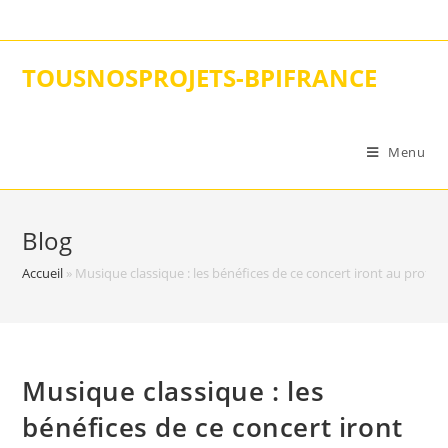
Skip
to
content
TOUSNOSPROJETS-BPIFRANCE
Menu
Blog
Accueil
»
Musique classique : les bénéfices de ce concert iront au profit 
Musique classique : les
bénéfices de ce concert iront