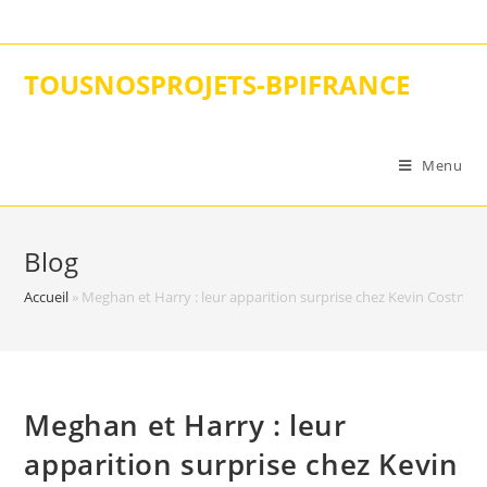
Skip
to
content
TOUSNOSPROJETS-BPIFRANCE
Menu
Blog
Accueil
»
Meghan et Harry : leur apparition surprise chez Kevin Costner 
Meghan et Harry : leur
apparition surprise chez Kevin