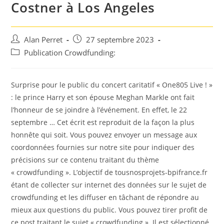
Costner à Los Angeles
Auteur/autrice
Post
Alan Perret
27 septembre 2023
de
published:
Post
Publication Crowdfunding:
la
category:
publication :
Surprise pour le public du concert caritatif « One805 Live ! »
: le prince Harry et son épouse Meghan Markle ont fait
l’honneur de se joindre à l’événement. En effet, le 22
septembre … Cet écrit est reproduit de la façon la plus
honnête qui soit. Vous pouvez envoyer un message aux
coordonnées fournies sur notre site pour indiquer des
précisions sur ce contenu traitant du thème
« crowdfunding ». L’objectif de tousnosprojets-bpifrance.fr
étant de collecter sur internet des données sur le sujet de
crowdfunding et les diffuser en tâchant de répondre au
mieux aux questions du public. Vous pouvez tirer profit de
ce post traitant le sujet « crowdfunding ». Il est sélectionné