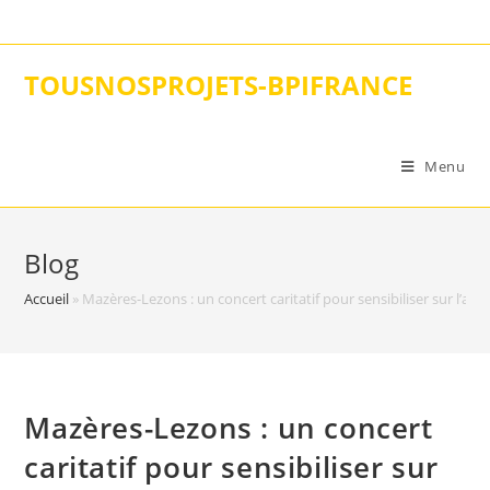
Skip
to
content
TOUSNOSPROJETS-BPIFRANCE
Menu
Blog
Accueil
»
Mazères-Lezons : un concert caritatif pour sensibiliser sur l’aut
Mazères-Lezons : un concert
caritatif pour sensibiliser sur