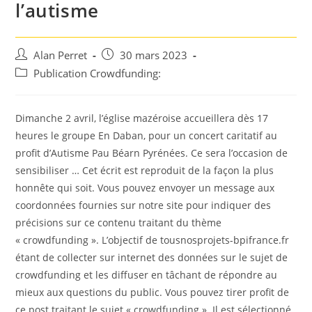
l’autisme
Auteur/autrice
Post
Alan Perret
30 mars 2023
de
published:
Post
Publication Crowdfunding:
la
category:
publication :
Dimanche 2 avril, l’église mazéroise accueillera dès 17
heures le groupe En Daban, pour un concert caritatif au
profit d’Autisme Pau Béarn Pyrénées. Ce sera l’occasion de
sensibiliser … Cet écrit est reproduit de la façon la plus
honnête qui soit. Vous pouvez envoyer un message aux
coordonnées fournies sur notre site pour indiquer des
précisions sur ce contenu traitant du thème
« crowdfunding ». L’objectif de tousnosprojets-bpifrance.fr
étant de collecter sur internet des données sur le sujet de
crowdfunding et les diffuser en tâchant de répondre au
mieux aux questions du public. Vous pouvez tirer profit de
ce post traitant le sujet « crowdfunding ». Il est sélectionné