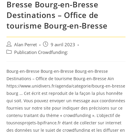
Bresse Bourg-en-Bresse
Destinations – Office de
tourisme Bourg-en-Bresse
Auteur/autrice
Post
Alan Perret
9 avril 2023
de
published:
Post
Publication Crowdfunding:
la
category:
publication :
Bourg-en-Bresse Bourg-en-Bresse Bourg-en-Bresse
Destinations – Office de tourisme Bourg-en-Bresse Ain
https://www.unidivers.fr/agenda/categorie/bourg-en-bresse
bourg … Cet écrit est reproduit de la façon la plus honnête
qui soit. Vous pouvez envoyer un message aux coordonnées
fournies sur notre site pour indiquer des précisions sur ce
contenu traitant du thème « crowdfunding ». L’objectif de
tousnosprojets-bpifrance.fr étant de collecter sur internet
des données sur le sujet de crowdfunding et les diffuser en