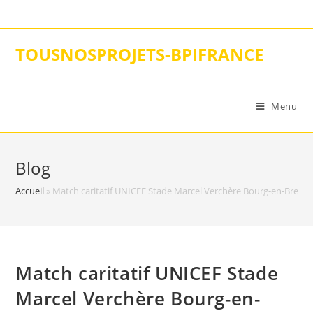
Skip
to
content
TOUSNOSPROJETS-BPIFRANCE
Menu
Blog
Accueil
»
Match caritatif UNICEF Stade Marcel Verchère Bourg-en-Bresse
Match caritatif UNICEF Stade
Marcel Verchère Bourg-en-