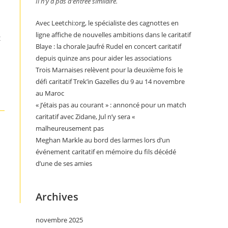
Il n’y a pas d’entrée similaire.
Avec Leetchi:org, le spécialiste des cagnottes en
ligne affiche de nouvelles ambitions dans le caritatif
t
Blaye : la chorale Jaufré Rudel en concert caritatif
depuis quinze ans pour aider les associations
Trois Marnaises relèvent pour la deuxième fois le
défi caritatif Trek’in Gazelles du 9 au 14 novembre
au Maroc
« J’étais pas au courant » : annoncé pour un match
caritatif avec Zidane, Jul n’y sera «
malheureusement pas
Meghan Markle au bord des larmes lors d’un
événement caritatif en mémoire du fils décédé
d’une de ses amies
Archives
novembre 2025