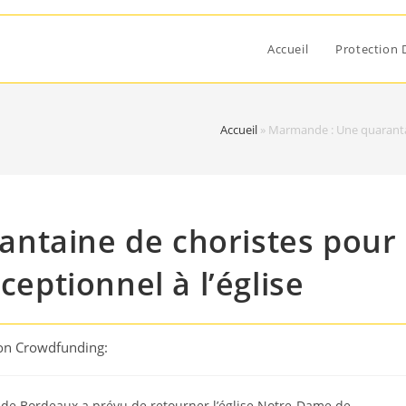
Accueil
Protection 
Accueil
»
Marmande : Une quarantain
ntaine de choristes pour
ceptionnel à l’église
ion Crowdfunding:
e de Bordeaux a prévu de retourner l’église Notre-Dame de