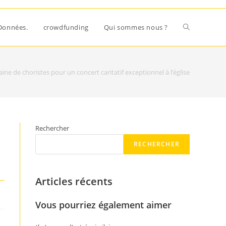
Données.
crowdfunding
Qui sommes nous ?
e de choristes pour un concert caritatif exceptionnel à l’église
Rechercher
RECHERCHER
Articles récents
Vous pourriez également aimer