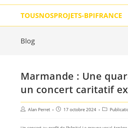
Skip
to
TOUSNOSPROJETS-BPIFRANCE
content
Blog
Marmande : Une quara
un concert caritatif ex
Auteur/autrice
Post
Post
Alan Perret
17 octobre 2024
Publicat
de
published:
category:
la
publication :
Un concert au profit de l’hôpital Le groupe vocal Arpèg