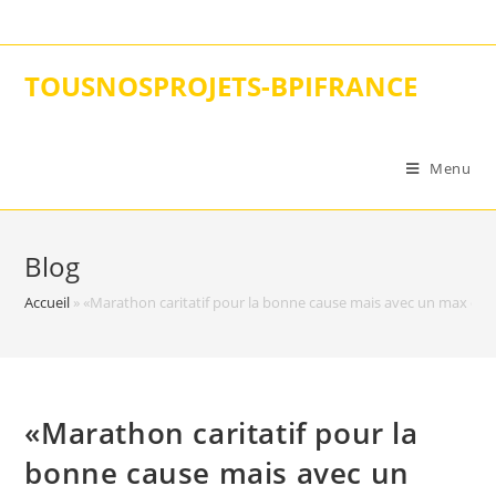
Skip
to
content
TOUSNOSPROJETS-BPIFRANCE
Menu
Blog
Accueil
»
«Marathon caritatif pour la bonne cause mais avec un max de
«Marathon caritatif pour la
bonne cause mais avec un