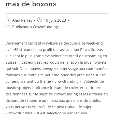
max de boxon»
Auteur/autrice
Post
Alan Perret
19 juin 2023
de
published:
Post
Publication Crowdfunding:
la
category:
publication :
L’événement caritatif Play4Live se déroulera ce week-end
avec 60 streamers au profit de l’association Rêves Suisse.
«Ce sera le plus grand événement caritatif de streaming en
Suisse … Cet écrit est reproduit de la façon la plus honnête
qui soit. Vous pouvez envoyer un message aux coordonnées
fournies sur notre site pour indiquer des précisions sur ce
contenu traitant du thème « crowdfunding ». L’objectif de
tousnosprojets-bpifrance.fr étant de collecter sur internet
des données sur le sujet de crowdfunding et les diffuser en
tâchant de répondre au mieux aux questions du public.
Vous pouvez tirer profit de ce post traitant le sujet
« crowdfunding ». Il est sélectionné par l’équipe