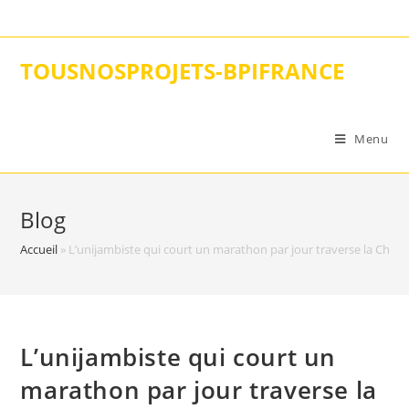
Skip
to
content
TOUSNOSPROJETS-BPIFRANCE
Menu
Blog
Accueil
»
L’unijambiste qui court un marathon par jour traverse la Char
L’unijambiste qui court un
marathon par jour traverse la