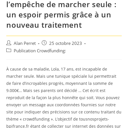
l’empêche de marcher seule :
un espoir permis grâce à un
nouveau traitement
Auteur/autrice
Post
Alan Perret
25 octobre 2023
de
published:
Post
Publication Crowdfunding:
la
category:
publication :
À cause de sa maladie, Lola, 17 ans, est incapable de
marcher seule. Mais une tunique spéciale lui permettrait
de faire d’incroyables progrès, moyennant la somme de
9.000€… Mais ses parents ont décidé … Cet écrit est
reproduit de la façon la plus honnête qui soit. Vous pouvez
envoyer un message aux coordonnées fournies sur notre
site pour indiquer des précisions sur ce contenu traitant du
thème « crowdfunding ». L’objectif de tousnosprojets-
bpifrance.fr étant de collecter sur internet des données sur