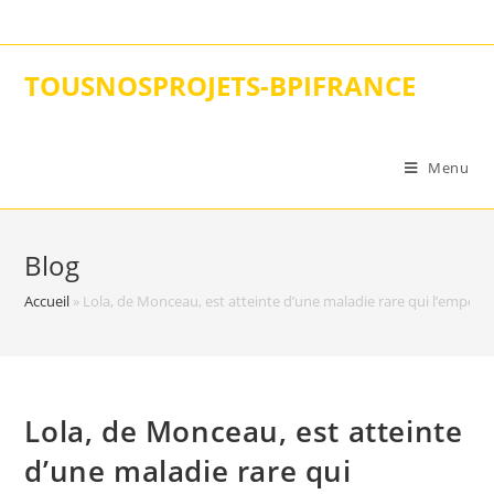
Skip
to
content
TOUSNOSPROJETS-BPIFRANCE
Menu
Blog
Accueil
»
Lola, de Monceau, est atteinte d’une maladie rare qui l’empêc
Lola, de Monceau, est atteinte
d’une maladie rare qui