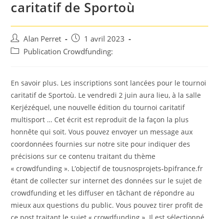
caritatif de Sportoù
Auteur/autrice
Post
Alan Perret
1 avril 2023
de
published:
Post
Publication Crowdfunding:
la
category:
publication :
En savoir plus. Les inscriptions sont lancées pour le tournoi
caritatif de Sportoù. Le vendredi 2 juin aura lieu, à la salle
Kerjézéquel, une nouvelle édition du tournoi caritatif
multisport … Cet écrit est reproduit de la façon la plus
honnête qui soit. Vous pouvez envoyer un message aux
coordonnées fournies sur notre site pour indiquer des
précisions sur ce contenu traitant du thème
« crowdfunding ». L’objectif de tousnosprojets-bpifrance.fr
étant de collecter sur internet des données sur le sujet de
crowdfunding et les diffuser en tâchant de répondre au
mieux aux questions du public. Vous pouvez tirer profit de
ce post traitant le sujet « crowdfunding ». Il est sélectionné