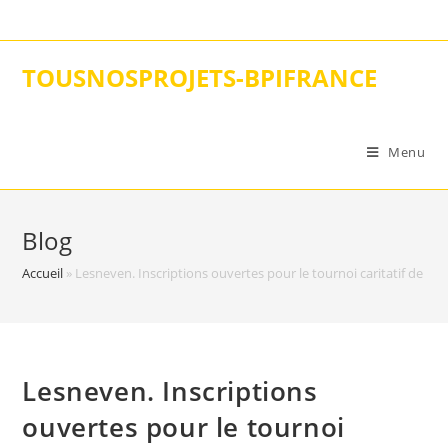
Skip
to
content
TOUSNOSPROJETS-BPIFRANCE
Menu
Blog
Accueil
»
Lesneven. Inscriptions ouvertes pour le tournoi caritatif de Sp
Lesneven. Inscriptions
ouvertes pour le tournoi