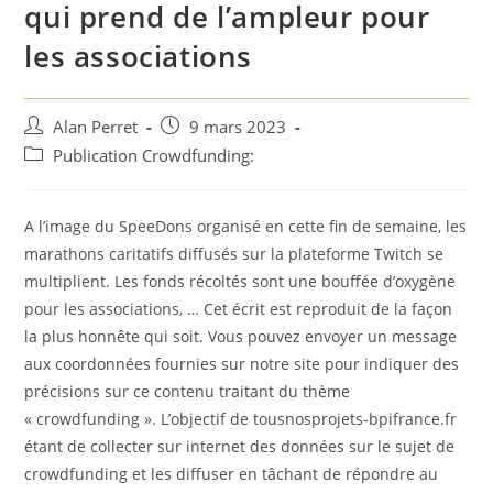
qui prend de l’ampleur pour
les associations
Auteur/autrice
Post
Alan Perret
9 mars 2023
de
published:
Post
Publication Crowdfunding:
la
category:
publication :
A l’image du SpeeDons organisé en cette fin de semaine, les
marathons caritatifs diffusés sur la plateforme Twitch se
multiplient. Les fonds récoltés sont une bouffée d’oxygène
pour les associations, … Cet écrit est reproduit de la façon
la plus honnête qui soit. Vous pouvez envoyer un message
aux coordonnées fournies sur notre site pour indiquer des
précisions sur ce contenu traitant du thème
« crowdfunding ». L’objectif de tousnosprojets-bpifrance.fr
étant de collecter sur internet des données sur le sujet de
crowdfunding et les diffuser en tâchant de répondre au