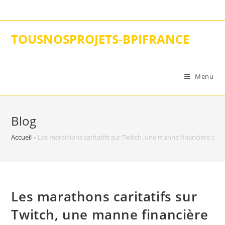
Skip
to
content
TOUSNOSPROJETS-BPIFRANCE
Menu
Blog
Accueil
»
Les marathons caritatifs sur Twitch, une manne financière qui 
Les marathons caritatifs sur
Twitch, une manne financière