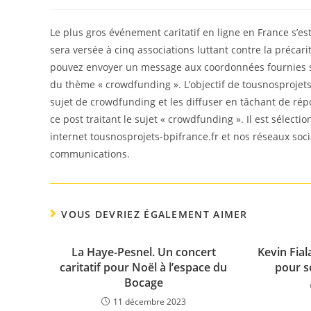
de
published:
category:
la
publication :
Le plus gros événement caritatif en ligne en France s’es
sera versée à cinq associations luttant contre la précari
pouvez envoyer un message aux coordonnées fournies sur
du thème « crowdfunding ». L’objectif de tousnosprojets-
sujet de crowdfunding et les diffuser en tâchant de rép
ce post traitant le sujet « crowdfunding ». Il est sélect
internet tousnosprojets-bpifrance.fr et nos réseaux soc
communications.
VOUS DEVRIEZ ÉGALEMENT AIMER
La Haye-Pesnel. Un concert
Kevin Fial
caritatif pour Noël à l’espace du
pour s
Bocage
11 décembre 2023