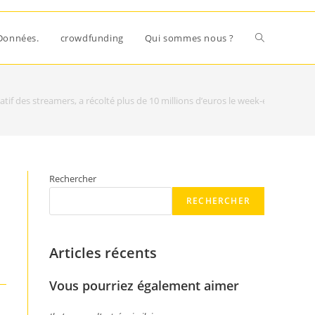
Données.
crowdfunding
Qui sommes nous ?
tif des streamers, a récolté plus de 10 millions d’euros le week-end dernier
Rechercher
RECHERCHER
d
Articles récents
Vous pourriez également aimer