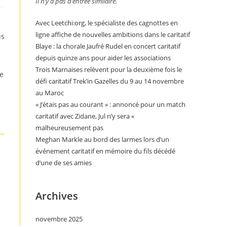
Il n’y a pas d’entrée similaire.
Avec Leetchi:org, le spécialiste des cagnottes en
ligne affiche de nouvelles ambitions dans le caritatif
us
Blaye : la chorale Jaufré Rudel en concert caritatif
depuis quinze ans pour aider les associations
Trois Marnaises relèvent pour la deuxième fois le
de
défi caritatif Trek’in Gazelles du 9 au 14 novembre
au Maroc
« J’étais pas au courant » : annoncé pour un match
caritatif avec Zidane, Jul n’y sera «
malheureusement pas
Meghan Markle au bord des larmes lors d’un
événement caritatif en mémoire du fils décédé
d’une de ses amies
Archives
novembre 2025