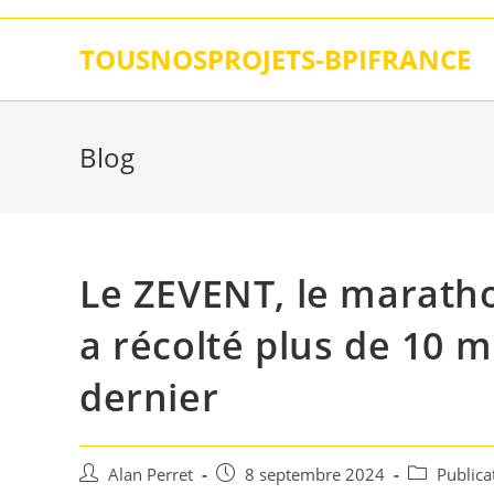
Skip
to
TOUSNOSPROJETS-BPIFRANCE
content
Blog
Le ZEVENT, le maratho
a récolté plus de 10 m
dernier
Auteur/autrice
Post
Post
Alan Perret
8 septembre 2024
Publica