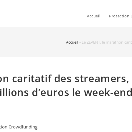
Accueil
Protection 
Accueil
»
Le ZEVENT, le marathon carita
n caritatif des streamers,
illions d’euros le week-en
tion Crowdfunding: