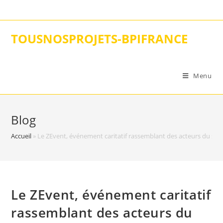
Skip
to
content
TOUSNOSPROJETS-BPIFRANCE
Menu
Blog
Accueil
»
Le ZEvent, événement caritatif rassemblant des acteurs du st
Le ZEvent, événement caritatif
rassemblant des acteurs du