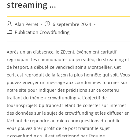
streaming …
Auteur/autrice
Post
Alan Perret
6 septembre 2024
de
published:
Post
Publication Crowdfunding:
la
category:
publication :
Après un an d’absence, le ZEvent, événement caritatif
regroupant les communautés du jeu vidéo, du streaming et
de l’esport, a débuté ce vendredi soir à Montpellier. Cet
écrit est reproduit de la façon la plus honnête qui soit. Vous
pouvez envoyer un message aux coordonnées fournies sur
notre site pour indiquer des précisions sur ce contenu
traitant du thème « crowdfunding ». L’objectif de
tousnosprojets-bpifrance.fr étant de collecter sur internet
des données sur le sujet de crowdfunding et les diffuser en
tâchant de répondre au mieux aux questions du public.
Vous pouvez tirer profit de ce post traitant le sujet
« crowdfunding ». Il est sélectionné par l’équipe