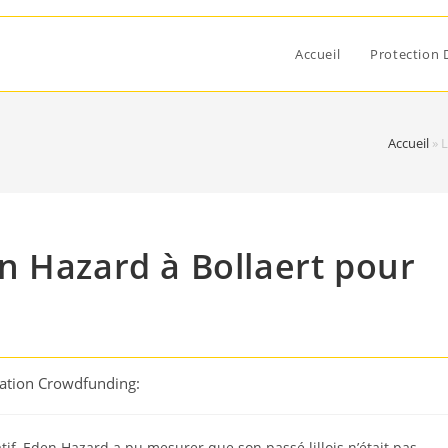
Accueil
Protection 
Accueil
»
L
n Hazard à Bollaert pour
cation Crowdfunding:
tif, Eden Hazard a pu mesurer que son passé lillois n’était pas