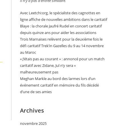
Il n’y a pas d’entrée similaire.
Avec Leetchi:org, le spécialiste des cagnottes en
ligne affiche de nouvelles ambitions dans le caritatif
Blaye : la chorale Jaufré Rudel en concert caritatif
depuis quinze ans pour aider les associations
Trois Marnaises relèvent pour la deuxième fois le
défi caritatif Trek’in Gazelles du 9 au 14 novembre
au Maroc
« J’étais pas au courant » : annoncé pour un match
caritatif avec Zidane, Jul n’y sera «
malheureusement pas
Meghan Markle au bord des larmes lors d’un
événement caritatif en mémoire du fils décédé
d’une de ses amies
Archives
novembre 2025