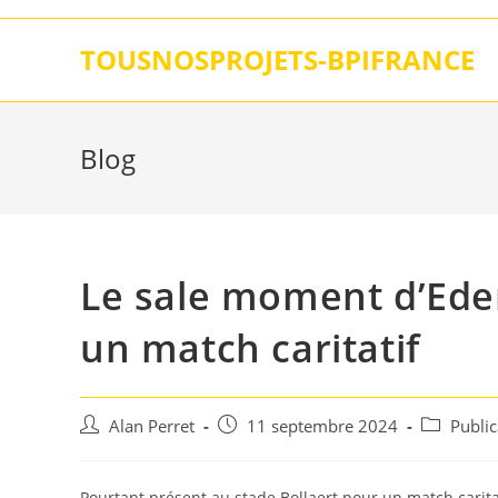
Skip
to
TOUSNOSPROJETS-BPIFRANCE
content
Blog
Le sale moment d’Ede
un match caritatif
Auteur/autrice
Post
Post
Alan Perret
11 septembre 2024
Publi
de
published:
category:
la
publication :
Pourtant présent au stade Bollaert pour un match carita