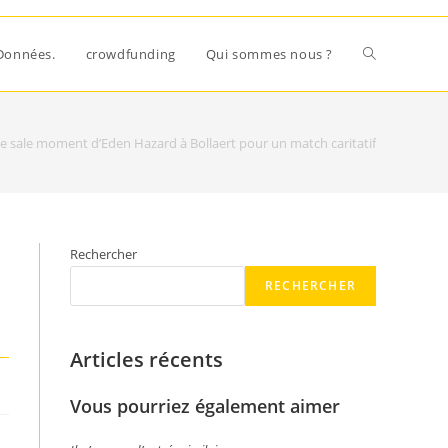
Données.
crowdfunding
Qui sommes nous ?
e sale moment d’Eden Hazard à Bollaert pour un match caritatif
Rechercher
RECHERCHER
Articles récents
Vous pourriez également aimer