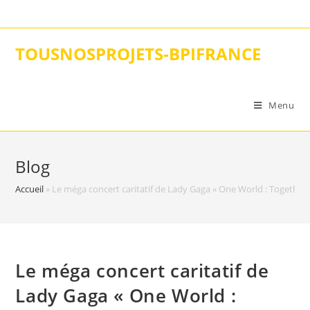
Skip
to
content
TOUSNOSPROJETS-BPIFRANCE
Menu
Blog
Accueil
»
Le méga concert caritatif de Lady Gaga « One World : Together
Le méga concert caritatif de
Lady Gaga « One World :