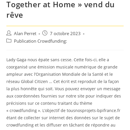
Together at Home » vend du
rêve
Auteur/autrice
Post
Alan Perret
7 octobre 2023
de
published:
Post
Publication Crowdfunding:
la
category:
publication :
Lady Gaga nous épate sans cesse. Cette fois-ci, elle a
coorganisé une émission musicale numérique de grande
ampleur avec l’Organisation Mondiale de la Santé et le
réseau Global Citizen … Cet écrit est reproduit de la façon
la plus honnête qui soit. Vous pouvez envoyer un message
aux coordonnées fournies sur notre site pour indiquer des
précisions sur ce contenu traitant du thème
« crowdfunding ». L’objectif de tousnosprojets-bpifrance.fr
étant de collecter sur internet des données sur le sujet de
crowdfunding et les diffuser en tâchant de répondre au