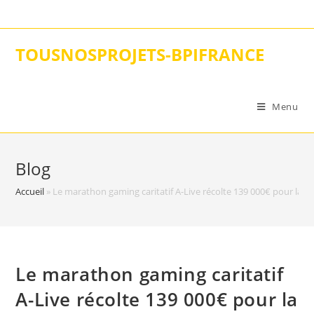
Skip
to
content
TOUSNOSPROJETS-BPIFRANCE
Menu
Blog
Accueil
»
Le marathon gaming caritatif A-Live récolte 139 000€ pour la F
Le marathon gaming caritatif
A-Live récolte 139 000€ pour la