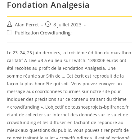
Fondation Analgesia
Auteur/autrice
Post
Alan Perret
8 juillet 2023
de
published:
Post
Publication Crowdfunding:
la
category:
publication :
Le 23, 24, 25 juin derniers, la troisième édition du marathon
caritatif A-Live #3 a eu lieu sur Twitch. 139000€ euros ont
été récoltés au profit de la Fondation Analgesia. Une
somme réunie sur 54h de … Cet écrit est reproduit de la
façon la plus honnête qui soit. Vous pouvez envoyer un
message aux coordonnées fournies sur notre site pour
indiquer des précisions sur ce contenu traitant du thème
« crowdfunding ». L’objectif de tousnosprojets-bpifrance.fr
étant de collecter sur internet des données sur le sujet de
crowdfunding et les diffuser en tâchant de répondre au
mieux aux questions du public. Vous pouvez tirer profit de
ce post traitant le sujet « crowdfunding ». Il est sélectionné