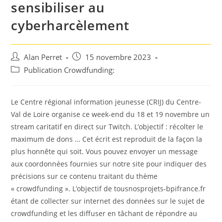
sensibiliser au
cyberharcèlement
Auteur/autrice
Post
Alan Perret
15 novembre 2023
de
published:
Post
Publication Crowdfunding:
la
category:
publication :
Le Centre régional information jeunesse (CRIJ) du Centre-
Val de Loire organise ce week-end du 18 et 19 novembre un
stream caritatif en direct sur Twitch. L’objectif : récolter le
maximum de dons … Cet écrit est reproduit de la façon la
plus honnête qui soit. Vous pouvez envoyer un message
aux coordonnées fournies sur notre site pour indiquer des
précisions sur ce contenu traitant du thème
« crowdfunding ». L’objectif de tousnosprojets-bpifrance.fr
étant de collecter sur internet des données sur le sujet de
crowdfunding et les diffuser en tâchant de répondre au