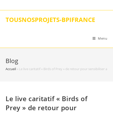
Skip
to
content
TOUSNOSPROJETS-BPIFRANCE
Menu
Blog
Accueil
»
Le live caritatif « Birds of Prey » de retour pour sensibiliser a
Le live caritatif « Birds of
Prey » de retour pour