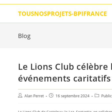
Skip
to
TOUSNOSPROJETS-BPIFRANCE
content
Blog
Le Lions Club célèbre 
événements caritatifs
Auteur/autrice
Post
Post
Alan Perret
16 septembre 2024
Publi
de
published:
category:
la
publication :
Le Lions Club de Castelnau-le-Lez, Sextantio, en collabo