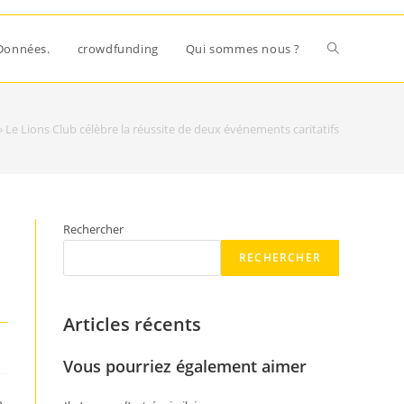
Données.
crowdfunding
Qui sommes nous ?
»
Le Lions Club célèbre la réussite de deux événements caritatifs
Rechercher
RECHERCHER
Articles récents
Vous pourriez également aimer
e