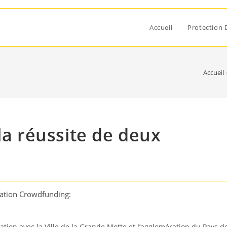
Accueil
Protection 
Accueil
la réussite de deux
cation Crowdfunding:
ration avec la Ville de la Grande Motte et l’agglomération du Pays d