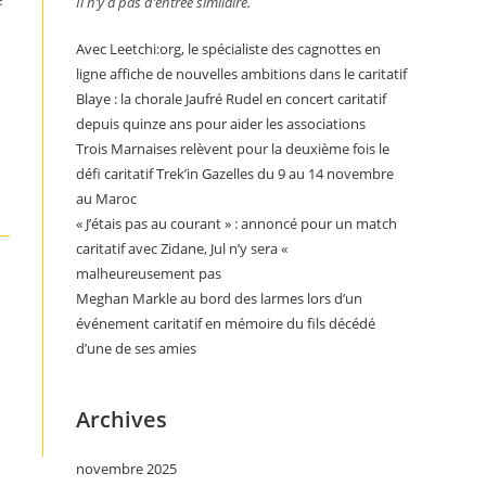
Il n’y a pas d’entrée similaire.
Avec Leetchi:org, le spécialiste des cagnottes en
ligne affiche de nouvelles ambitions dans le caritatif
Blaye : la chorale Jaufré Rudel en concert caritatif
depuis quinze ans pour aider les associations
Trois Marnaises relèvent pour la deuxième fois le
défi caritatif Trek’in Gazelles du 9 au 14 novembre
au Maroc
« J’étais pas au courant » : annoncé pour un match
caritatif avec Zidane, Jul n’y sera «
malheureusement pas
Meghan Markle au bord des larmes lors d’un
événement caritatif en mémoire du fils décédé
d’une de ses amies
Archives
novembre 2025