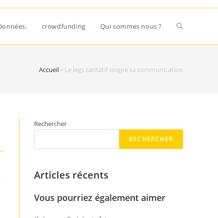
Données.
crowdfunding
Qui sommes nous ?
Accueil
»
Le legs caritatif soigne sa communication
Rechercher
RECHERCHER
Articles récents
Vous pourriez également aimer