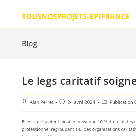
Skip
to
TOUSNOSPROJETS-BPIFRANCE
content
Blog
Le legs caritatif soi
Auteur/autrice
Post
Post
Alan Perret
24 avril 2024
Publication
de
published:
category:
la
publication :
Elles représentent ainsi en moyenne 10 % du total des
professionnel regroupant 143 des organisations caritati