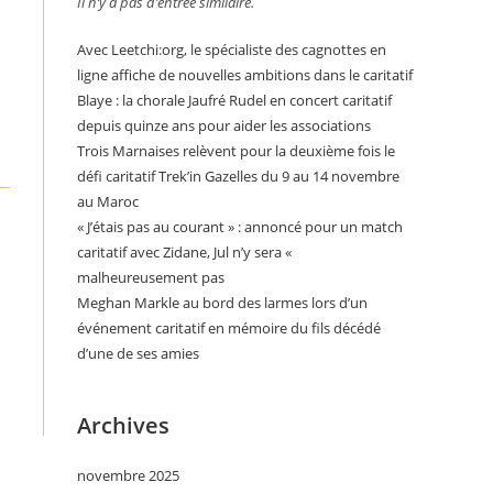
Il n’y a pas d’entrée similaire.
Avec Leetchi:org, le spécialiste des cagnottes en
ligne affiche de nouvelles ambitions dans le caritatif
Blaye : la chorale Jaufré Rudel en concert caritatif
depuis quinze ans pour aider les associations
Trois Marnaises relèvent pour la deuxième fois le
défi caritatif Trek’in Gazelles du 9 au 14 novembre
au Maroc
« J’étais pas au courant » : annoncé pour un match
caritatif avec Zidane, Jul n’y sera «
malheureusement pas
Meghan Markle au bord des larmes lors d’un
événement caritatif en mémoire du fils décédé
d’une de ses amies
Archives
novembre 2025