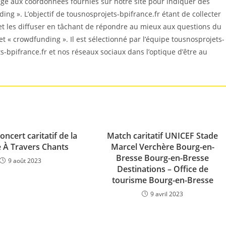
ge aux coordonnées fournies sur notre site pour indiquer des
ng ». L’objectif de tousnosprojets-bpifrance.fr étant de collecter
et les diffuser en tâchant de répondre au mieux aux questions du
jet « crowdfunding ». Il est sélectionné par l’équipe tousnosprojets-
ts-bpifrance.fr et nos réseaux sociaux dans l’optique d’être au
oncert caritatif de la
Match caritatif UNICEF Stade
e À Travers Chants
Marcel Verchère Bourg-en-
Bresse Bourg-en-Bresse
9 août 2023
Destinations – Office de
tourisme Bourg-en-Bresse
9 avril 2023