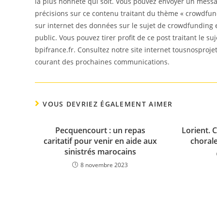
la plus honnête qui soit. Vous pouvez envoyer un messa
précisions sur ce contenu traitant du thème « crowdfundi
sur internet des données sur le sujet de crowdfunding 
public. Vous pouvez tirer profit de ce post traitant le su
bpifrance.fr. Consultez notre site internet tousnosproje
courant des prochaines communications.
VOUS DEVRIEZ ÉGALEMENT AIMER
Pecquencourt : un repas
Lorient. C
caritatif pour venir en aide aux
choral
sinistrés marocains
8 novembre 2023