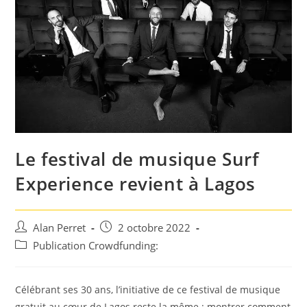
Le festival de musique Surf
Experience revient à Lagos
Auteur/autrice
Post
Alan Perret
2 octobre 2022
de
published:
Post
Publication Crowdfunding:
la
category:
publication :
Célébrant ses 30 ans, l’initiative de ce festival de musique
gratuit au cœur de Lagos reste la même : montrer comment