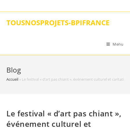
Skip
to
content
TOUSNOSPROJETS-BPIFRANCE
Menu
Blog
Accueil
»
Le festival « d’art pas chiant », événement culturel et caritat
Le festival « d’art pas chiant »,
événement culturel et