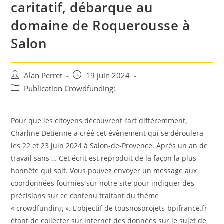
caritatif, débarque au
domaine de Roquerousse à
Salon
Auteur/autrice
Post
Alan Perret
19 juin 2024
de
published:
Post
Publication Crowdfunding:
la
category:
publication :
Pour que les citoyens découvrent l’art différemment,
Charline Detienne a créé cet évènement qui se déroulera
les 22 et 23 juin 2024 à Salon-de-Provence. Après un an de
travail sans … Cet écrit est reproduit de la façon la plus
honnête qui soit. Vous pouvez envoyer un message aux
coordonnées fournies sur notre site pour indiquer des
précisions sur ce contenu traitant du thème
« crowdfunding ». L’objectif de tousnosprojets-bpifrance.fr
étant de collecter sur internet des données sur le sujet de