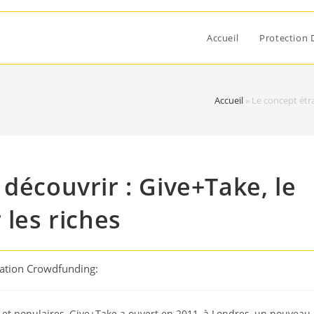
Accueil
Protection 
Accueil
»
Le concept étra
découvrir : Give+Take, le
 les riches
cation Crowdfunding:
 et populaires, Give+Take a ouvert en 2011, à Londres, un nouveau