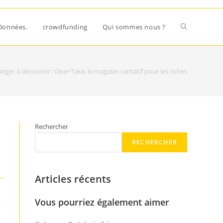
Données.
crowdfunding
Qui sommes nous ?
nger à découvrir : Give+Take, le magasin caritatif pour les riches
Rechercher
RECHERCHER
Articles récents
Vous pourriez également aimer