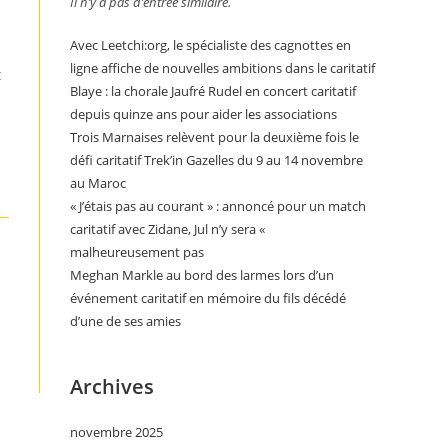
Il n’y a pas d’entrée similaire.
Avec Leetchi:org, le spécialiste des cagnottes en
ligne affiche de nouvelles ambitions dans le caritatif
t
Blaye : la chorale Jaufré Rudel en concert caritatif
depuis quinze ans pour aider les associations
Trois Marnaises relèvent pour la deuxième fois le
défi caritatif Trek’in Gazelles du 9 au 14 novembre
au Maroc
« J’étais pas au courant » : annoncé pour un match
caritatif avec Zidane, Jul n’y sera «
malheureusement pas
Meghan Markle au bord des larmes lors d’un
événement caritatif en mémoire du fils décédé
d’une de ses amies
Archives
novembre 2025