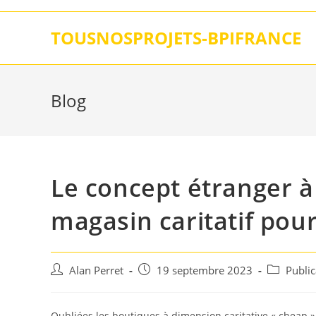
Skip
to
TOUSNOSPROJETS-BPIFRANCE
content
Blog
Le concept étranger à 
magasin caritatif pour
Auteur/autrice
Post
Post
Alan Perret
19 septembre 2023
Publi
de
published:
category:
la
publication :
Oubliées les boutiques à dimension caritative « cheap »