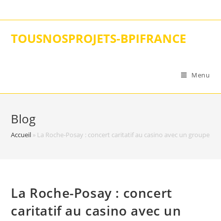
Skip
to
content
TOUSNOSPROJETS-BPIFRANCE
Menu
Blog
Accueil
»
La Roche-Posay : concert caritatif au casino avec un groupe fa
La Roche-Posay : concert
caritatif au casino avec un