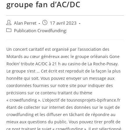
groupe fan d’AC/DC
Auteur/autrice
Post
Alan Perret
17 avril 2023
de
published:
Post
Publication Crowdfunding:
la
category:
publication :
Un concert caritatif est organisé par l’association des
Motards au cœur généreux avec le groupe orléanais Gone
Rockin’ tribute AC/DC à 21 h au casino de La Roche-Posay.
Le groupe s’est … Cet écrit est reproduit de la façon la plus
honnête qui soit. Vous pouvez envoyer un message aux
coordonnées fournies sur notre site pour indiquer des
précisions sur ce contenu traitant du thème
« crowdfunding ». L’objectif de tousnosprojets-bpifrance.fr
étant de collecter sur internet des données sur le sujet de
crowdfunding et les diffuser en tâchant de répondre au
mieux aux questions du public. Vous pouvez tirer profit de
ce post traitant le sujet « crowdfunding ». Il est sélectionné