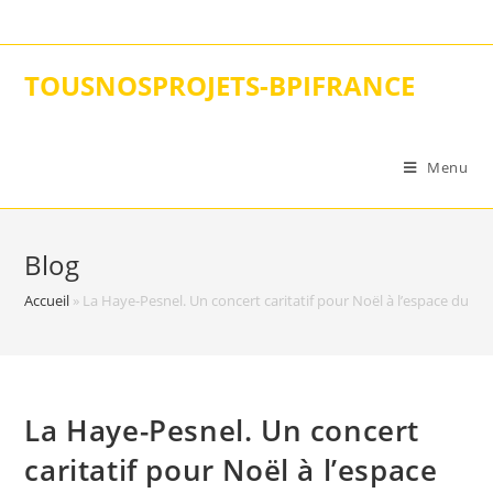
Skip
to
content
TOUSNOSPROJETS-BPIFRANCE
Menu
Blog
Accueil
»
La Haye-Pesnel. Un concert caritatif pour Noël à l’espace du B
La Haye-Pesnel. Un concert
caritatif pour Noël à l’espace