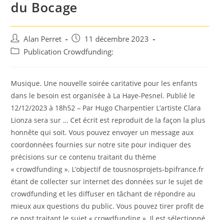
du Bocage
Auteur/autrice
Post
Alan Perret
11 décembre 2023
de
published:
Post
Publication Crowdfunding:
la
category:
publication :
Musique. Une nouvelle soirée caritative pour les enfants
dans le besoin est organisée à La Haye-Pesnel. Publié le
12/12/2023 à 18h52 – Par Hugo Charpentier L’artiste Clara
Lionza sera sur … Cet écrit est reproduit de la façon la plus
honnête qui soit. Vous pouvez envoyer un message aux
coordonnées fournies sur notre site pour indiquer des
précisions sur ce contenu traitant du thème
« crowdfunding ». L’objectif de tousnosprojets-bpifrance.fr
étant de collecter sur internet des données sur le sujet de
crowdfunding et les diffuser en tâchant de répondre au
mieux aux questions du public. Vous pouvez tirer profit de
ce post traitant le sujet « crowdfunding ». Il est sélectionné