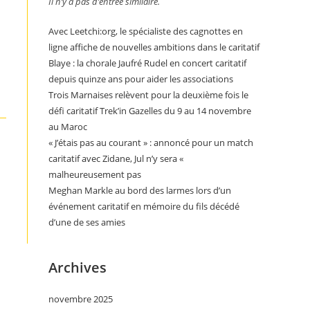
Il n’y a pas d’entrée similaire.
Avec Leetchi:org, le spécialiste des cagnottes en
ligne affiche de nouvelles ambitions dans le caritatif
Blaye : la chorale Jaufré Rudel en concert caritatif
depuis quinze ans pour aider les associations
Trois Marnaises relèvent pour la deuxième fois le
défi caritatif Trek’in Gazelles du 9 au 14 novembre
au Maroc
« J’étais pas au courant » : annoncé pour un match
caritatif avec Zidane, Jul n’y sera «
malheureusement pas
Meghan Markle au bord des larmes lors d’un
événement caritatif en mémoire du fils décédé
d’une de ses amies
Archives
novembre 2025