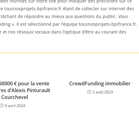
es fournies sur notre site pour indiquer des précisions sur ce
e tousnosprojets-bpifrance.fr étant de collecter sur internet des
n tâchant de répondre au mieux aux questions du public. Vous
nding ». Il est sélectionné par l’équipe tousnosprojets-bpifrance.fr.
r et nos réseaux sociaux dans l’optique d’être au courant des
260000 € pour la vente
CrowdFunding immobilier
es d’Alexis Pinturault
2 août 2023
 Courchevel
6 avril 2024