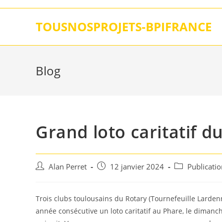
Skip
to
TOUSNOSPROJETS-BPIFRANCE
content
Blog
Grand loto caritatif d
Auteur/autrice
Post
Post
Alan Perret
12 janvier 2024
Publicati
de
published:
category:
la
publication :
Trois clubs toulousains du Rotary (Tournefeuille Larden
année consécutive un loto caritatif au Phare, le dimanch