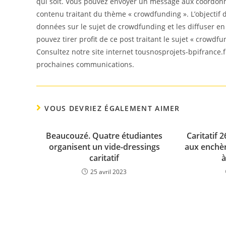
qui soit. Vous pouvez envoyer un message aux coordonné
contenu traitant du thème « crowdfunding ». L’objectif d
données sur le sujet de crowdfunding et les diffuser e
pouvez tirer profit de ce post traitant le sujet « crowdfu
Consultez notre site internet tousnosprojets-bpifrance.f
prochaines communications.
VOUS DEVRIEZ ÉGALEMENT AIMER
Beaucouzé. Quatre étudiantes
Caritatif 
organisent un vide-dressings
aux enchèr
caritatif
à
25 avril 2023