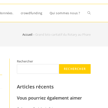
Données.
crowdfunding
Qui sommes nous ?
Accueil
»
Grand loto caritatif du Rotary au Phare
Rechercher
RECHERCHER
Articles récents
Vous pourriez également aimer