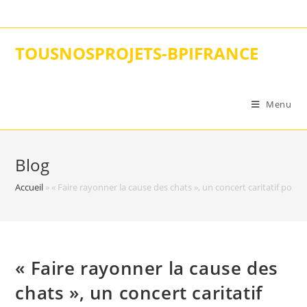
Skip
to
content
TOUSNOSPROJETS-BPIFRANCE
Menu
Blog
Accueil
»
« Faire rayonner la cause des chats », un concert caritatif po
« Faire rayonner la cause des
chats », un concert caritatif