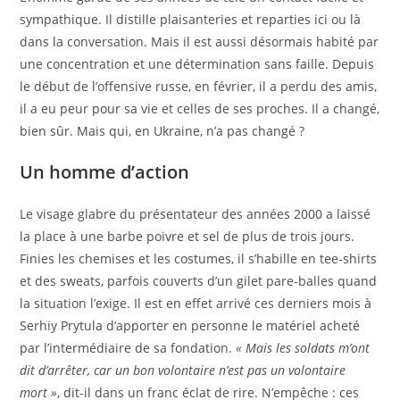
c
sympathique. Il distille plaisanteries et reparties ici ou là
l
dans la conversation. Mais il est aussi désormais habité par
e
une concentration et une détermination sans faille. Depuis
r
le début de l’offensive russe, en février, il a perdu des amis,
é
il a eu peur pour sa vie et celles de ses proches. Il a changé,
s
bien sûr. Mais qui, en Ukraine, n’a pas changé ?
e
Un homme d’action
r
v
Le visage glabre du présentateur des années 2000 a laissé
é
la place à une barbe poivre et sel de plus de trois jours.
à
Finies les chemises et les costumes, il s’habille en tee-shirts
n
et des sweats, parfois couverts d’un gilet pare-balles quand
o
la situation l’exige. Il est en effet arrivé ces derniers mois à
s
Serhiy Prytula d’apporter en personne le matériel acheté
a
par l’intermédiaire de sa fondation.
« Mais les soldats m’ont
b
dit d’arrêter, car un bon volontaire n’est pas un volontaire
o
mort »
, dit-il dans un franc éclat de rire. N’empêche : ces
n