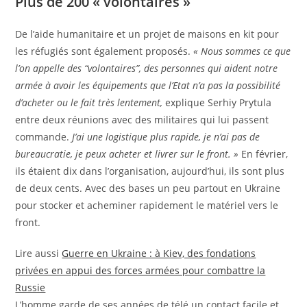
Plus de 200 « volontaires »
De l’aide humanitaire et un projet de maisons en kit pour
les réfugiés sont également proposés.
« Nous sommes ce que
l’on appelle des “volontaires”, des personnes qui aident notre
armée à avoir les équipements que l’Etat n’a pas la possibilité
d’acheter ou le fait très lentement,
explique Serhiy Prytula
entre deux réunions avec des militaires qui lui passent
commande.
J’ai une logistique plus rapide, je n’ai pas de
bureaucratie, je peux acheter et livrer sur le front. »
En février,
ils étaient dix dans l’organisation, aujourd’hui, ils sont plus
de deux cents. Avec des bases un peu partout en Ukraine
pour stocker et acheminer rapidement le matériel vers le
front.
A
Lire aussi
Guerre en Ukraine : à Kiev, des fondations
r
privées en appui des forces armées pour combattre la
t
Russie
i
L’homme garde de ses années de télé un contact facile et