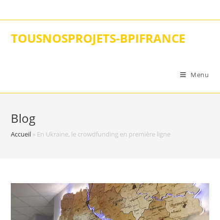
Skip
to
content
TOUSNOSPROJETS-BPIFRANCE
Menu
Blog
Accueil
»
En Ukraine, le crowdfunding en première ligne