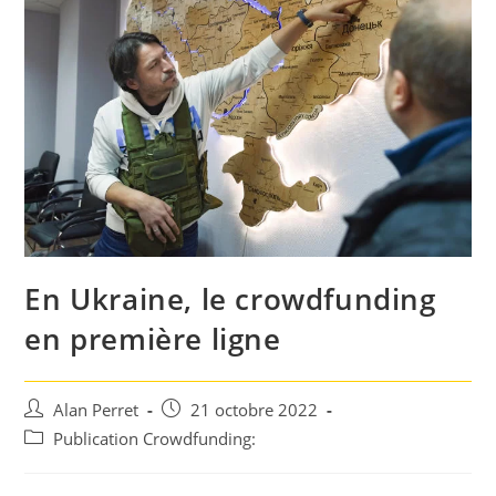
En Ukraine, le crowdfunding
en première ligne
Auteur/autrice
Post
Alan Perret
21 octobre 2022
de
published:
Post
Publication Crowdfunding:
la
category:
publication :