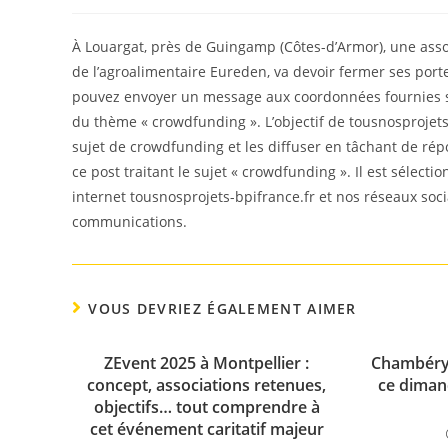
de
published:
category:
la
publication :
À Louargat, près de Guingamp (Côtes-d’Armor), une asso
de l’agroalimentaire Eureden, va devoir fermer ses portes
pouvez envoyer un message aux coordonnées fournies sur
du thème « crowdfunding ». L’objectif de tousnosprojets-
sujet de crowdfunding et les diffuser en tâchant de rép
ce post traitant le sujet « crowdfunding ». Il est sélect
internet tousnosprojets-bpifrance.fr et nos réseaux soc
communications.
VOUS DEVRIEZ ÉGALEMENT AIMER
ZEvent 2025 à Montpellier :
Chambéry.
concept, associations retenues,
ce diman
objectifs… tout comprendre à
cet événement caritatif majeur