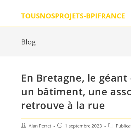
Skip
to
TOUSNOSPROJETS-BPIFRANCE
content
Blog
En Bretagne, le géant
un bâtiment, une assoc
retrouve à la rue
Auteur/autrice
Post
Post
Alan Perret
1 septembre 2023
Publica