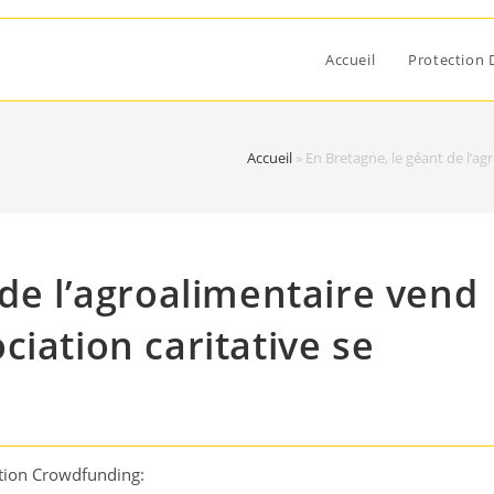
Accueil
Protection 
Accueil
»
En Bretagne, le géant de l’ag
 de l’agroalimentaire vend
iation caritative se
tion Crowdfunding: