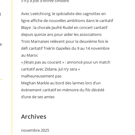
Il n’y a pas d’entrée similaire.
Avec Leetchi:org, le spécialiste des cagnottes en
t
ligne affiche de nouvelles ambitions dans le caritatif
Blaye : la chorale Jaufré Rudel en concert caritatif
depuis quinze ans pour aider les associations
Trois Marnaises relèvent pour la deuxième fois le
de
défi caritatif Trek’in Gazelles du 9 au 14 novembre
au Maroc
« J’étais pas au courant » : annoncé pour un match
caritatif avec Zidane, Jul n’y sera «
malheureusement pas
Meghan Markle au bord des larmes lors d’un
événement caritatif en mémoire du fils décédé
d’une de ses amies
Archives
novembre 2025