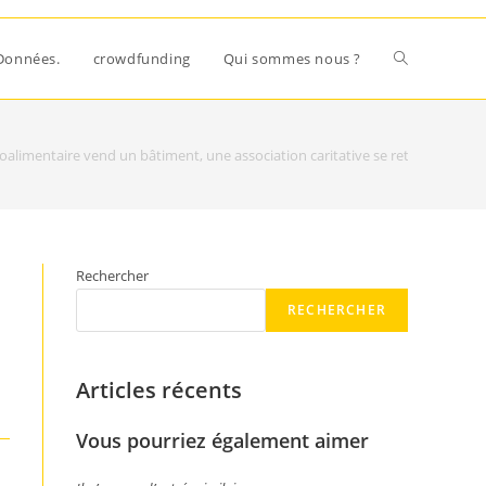
Données.
crowdfunding
Qui sommes nous ?
roalimentaire vend un bâtiment, une association caritative se retrouve à la r
Rechercher
RECHERCHER
Articles récents
Vous pourriez également aimer