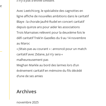
Il n’y a pas d’entrée similaire.
te
Avec Leetchi:org, le spécialiste des cagnottes en
ligne affiche de nouvelles ambitions dans le caritatif
Blaye : la chorale Jaufré Rudel en concert caritatif
depuis quinze ans pour aider les associations
Trois Marnaises relèvent pour la deuxième fois le
défi caritatif Trek’in Gazelles du 9 au 14 novembre
au Maroc
« J’étais pas au courant » : annoncé pour un match
caritatif avec Zidane, Jul n’y sera «
malheureusement pas
Meghan Markle au bord des larmes lors d’un
événement caritatif en mémoire du fils décédé
d’une de ses amies
Archives
novembre 2025