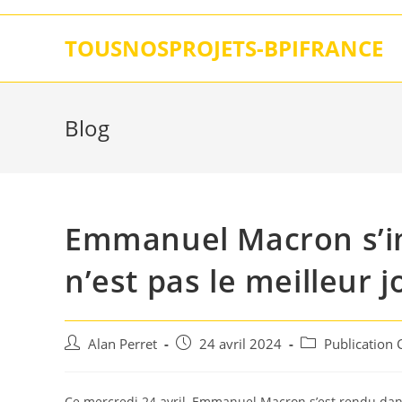
Skip
to
TOUSNOSPROJETS-BPIFRANCE
content
Blog
Emmanuel Macron s’im
n’est pas le meilleur 
Auteur/autrice
Post
Post
Alan Perret
24 avril 2024
Publication
de
published:
category:
la
publication :
Ce mercredi 24 avril, Emmanuel Macron s’est rendu dans 