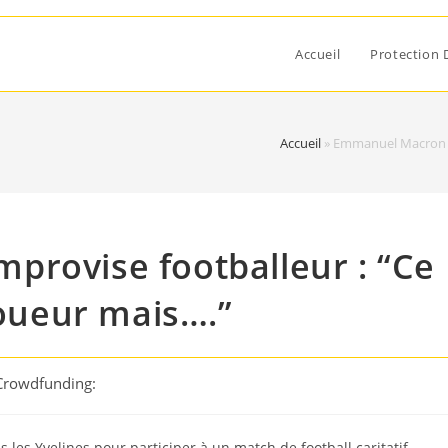
Accueil
Protection 
Accueil
»
Emmanuel Macron s’i
provise footballeur : “Ce
joueur mais….”
 Crowdfunding:
les Yvelines pour participer à un match de football caritatif,