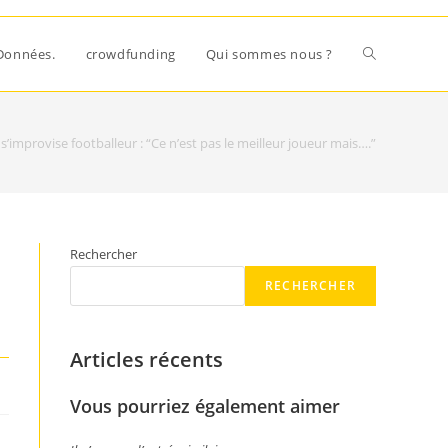
Données.
crowdfunding
Qui sommes nous ?
mprovise footballeur : “Ce n’est pas le meilleur joueur mais….”
Rechercher
RECHERCHER
Articles récents
Vous pourriez également aimer