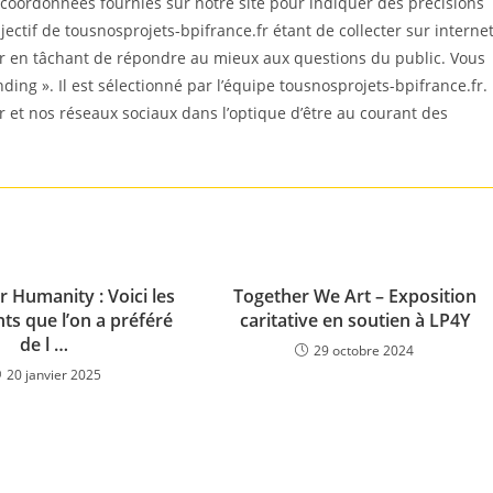
coordonnées fournies sur notre site pour indiquer des précisions
ectif de tousnosprojets-bpifrance.fr étant de collecter sur interne
er en tâchant de répondre au mieux aux questions du public. Vous
nding ». Il est sélectionné par l’équipe tousnosprojets-bpifrance.fr.
r et nos réseaux sociaux dans l’optique d’être au courant des
 Humanity : Voici les
Together We Art – Exposition
s que l’on a préféré
caritative en soutien à LP4Y
de l …
29 octobre 2024
20 janvier 2025