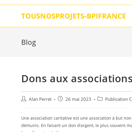
Skip
to
TOUSNOSPROJETS-BPIFRANCE
content
Blog
Dons aux associations
Auteur/autrice
Post
Post
Alan Perret
26 mai 2023
Publication 
de
published:
category:
la
publication :
Une association caritative est une association à but non 
démunis. En faisant un don d’argent, le plus souvent mai