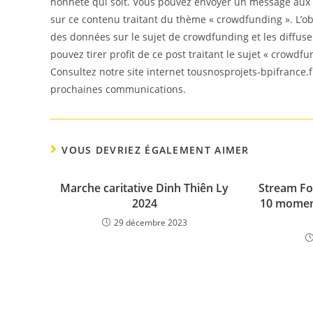
honnête qui soit. Vous pouvez envoyer un message aux 
sur ce contenu traitant du thème « crowdfunding ». L’obj
des données sur le sujet de crowdfunding et les diffus
pouvez tirer profit de ce post traitant le sujet « crowdfu
Consultez notre site internet tousnosprojets-bpifrance.f
prochaines communications.
VOUS DEVRIEZ ÉGALEMENT AIMER
Marche caritative Dinh Thiên Ly
Stream For
2024
10 moment
29 décembre 2023