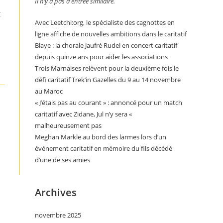
Il n’y a pas d’entrée similaire.
t
Avec Leetchi:org, le spécialiste des cagnottes en
ligne affiche de nouvelles ambitions dans le caritatif
Blaye : la chorale Jaufré Rudel en concert caritatif
depuis quinze ans pour aider les associations
Trois Marnaises relèvent pour la deuxième fois le
défi caritatif Trek’in Gazelles du 9 au 14 novembre
au Maroc
« J’étais pas au courant » : annoncé pour un match
caritatif avec Zidane, Jul n’y sera «
malheureusement pas
Meghan Markle au bord des larmes lors d’un
événement caritatif en mémoire du fils décédé
d’une de ses amies
Archives
novembre 2025