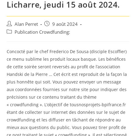
Licharre, jeudi 15 août 2024.
Auteur/autrice
Post
Alan Perret
9 août 2024
de
published:
Post
Publication Crowdfunding:
la
category:
publication :
Concocté par le chef Frederico De Sousa (disciple Escoffier)
ce menu sublime les produit locaux basque. Les bénéfices
de cette soirée seront reversés au profit de l’association
Handski de la Pierre … Cet écrit est reproduit de la façon la
plus honnête qui soit. Vous pouvez envoyer un message
aux coordonnées fournies sur notre site pour indiquer des
précisions sur ce contenu traitant du thème
« crowdfunding ». L’objectif de tousnosprojets-bpifrance.fr
étant de collecter sur internet des données sur le sujet de
crowdfunding et les diffuser en tâchant de répondre au
mieux aux questions du public. Vous pouvez tirer profit de
ce post traitant le sujet « crowdfunding ». Il est sélectionné