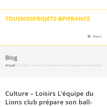
Skip
to
content
TOUSNOSPROJETS-BPIFRANCE
Menu
Blog
Accueil
»
Culture – Loisirs L’équipe du Lions club prépare son ball-trap car
Culture – Loisirs L’équipe du
Lions club prépare son ball-