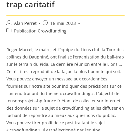
trap caritatif
Auteur/autrice
Post
Alan Perret
18 mai 2023
de
published:
Post
Publication Crowdfunding:
la
category:
publication :
Roger Marcel, le maire, et l’équipe du Lions club la Tour des
collines du Dauphiné, ont finalisé l’organisation du ball-trap
sur le terrain du Pida. La dernière réunion entre le Lions …
Cet écrit est reproduit de la façon la plus honnête qui soit.
Vous pouvez envoyer un message aux coordonnées
fournies sur notre site pour indiquer des précisions sur ce
contenu traitant du thème « crowdfunding ». L’objectif de
tousnosprojets-bpifrance.fr étant de collecter sur internet
des données sur le sujet de crowdfunding et les diffuser en
tâchant de répondre au mieux aux questions du public.
Vous pouvez tirer profit de ce post traitant le sujet
« crowdfunding ». Il est sélectionné par l’équipe