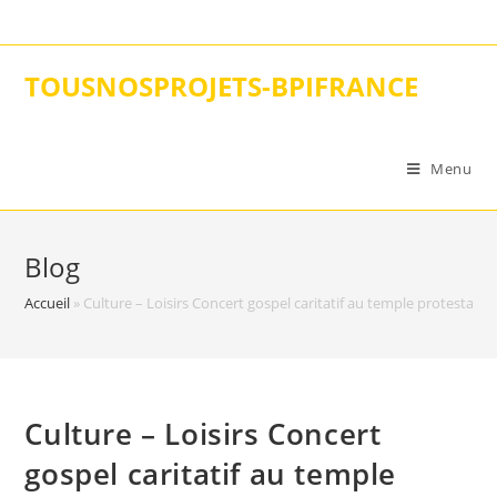
Skip
to
content
TOUSNOSPROJETS-BPIFRANCE
Menu
Blog
Accueil
»
Culture – Loisirs Concert gospel caritatif au temple protestant
Culture – Loisirs Concert
gospel caritatif au temple