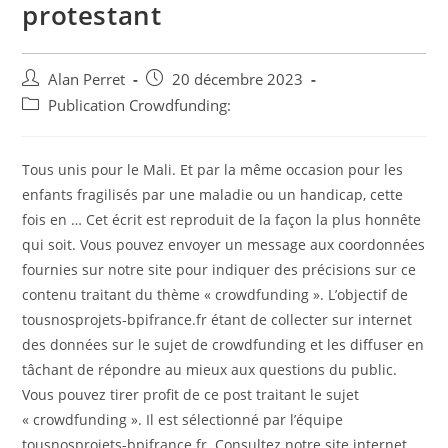
protestant
Auteur/autrice
Post
Alan Perret
20 décembre 2023
de
published:
Post
Publication Crowdfunding:
la
category:
publication :
Tous unis pour le Mali. Et par la même occasion pour les
enfants fragilisés par une maladie ou un handicap, cette
fois en … Cet écrit est reproduit de la façon la plus honnête
qui soit. Vous pouvez envoyer un message aux coordonnées
fournies sur notre site pour indiquer des précisions sur ce
contenu traitant du thème « crowdfunding ». L’objectif de
tousnosprojets-bpifrance.fr étant de collecter sur internet
des données sur le sujet de crowdfunding et les diffuser en
tâchant de répondre au mieux aux questions du public.
Vous pouvez tirer profit de ce post traitant le sujet
« crowdfunding ». Il est sélectionné par l’équipe
tousnosprojets-bpifrance.fr. Consultez notre site internet