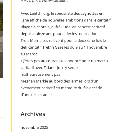
Il n’y a pas d’entrée similaire.
Avec Leetchi:org, le spécialiste des cagnottes en
ligne affiche de nouvelles ambitions dans le caritatif
Blaye : la chorale Jaufré Rudel en concert caritatif
depuis quinze ans pour aider les associations
Trois Marnaises relèvent pour la deuxième fois le
défi caritatif Trek’in Gazelles du 9 au 14 novembre
au Maroc
« J’étais pas au courant » : annoncé pour un match
caritatif avec Zidane, Jul n’y sera «
malheureusement pas
Meghan Markle au bord des larmes lors d’un
événement caritatif en mémoire du fils décédé
d’une de ses amies
Archives
novembre 2025