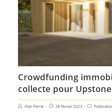
Crowdfunding immobili
collecte pour Upstone
Auteur/autrice
Post
Post
Alan Perret
28 février 2023
Publicati
de
published:
category: