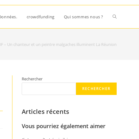
Données.
crowdfunding
Qui sommes nous ?
 – Un chanteur et un peintre malgaches illuminent La Réunion
Rechercher
RECHERCHER
Articles récents
Vous pourriez également aimer