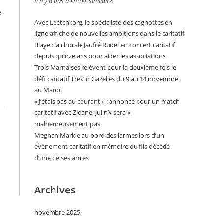
Il n’y a pas d’entrée similaire.
e
Avec Leetchi:org, le spécialiste des cagnottes en
ligne affiche de nouvelles ambitions dans le caritatif
Blaye : la chorale Jaufré Rudel en concert caritatif
depuis quinze ans pour aider les associations
Trois Marnaises relèvent pour la deuxième fois le
défi caritatif Trek’in Gazelles du 9 au 14 novembre
au Maroc
« J’étais pas au courant » : annoncé pour un match
caritatif avec Zidane, Jul n’y sera «
malheureusement pas
Meghan Markle au bord des larmes lors d’un
événement caritatif en mémoire du fils décédé
d’une de ses amies
Archives
novembre 2025