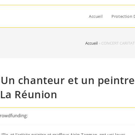
Accueil
Protection 
Accueil
»
CONCERT CARITATIF
Un chanteur et un peintre
 La Réunion
Crowdfunding:
 l’île, et l’artiste peintre et graffeur Airjp Tagman, ont uni leurs