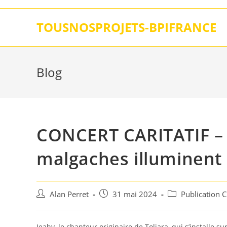
Skip
to
TOUSNOSPROJETS-BPIFRANCE
content
Blog
CONCERT CARITATIF – 
malgaches illuminent
Auteur/autrice
Post
Post
Alan Perret
31 mai 2024
Publication 
de
published:
category:
la
publication :
Jeahy, le chanteur originaire de Toliara, qui s’installe sur