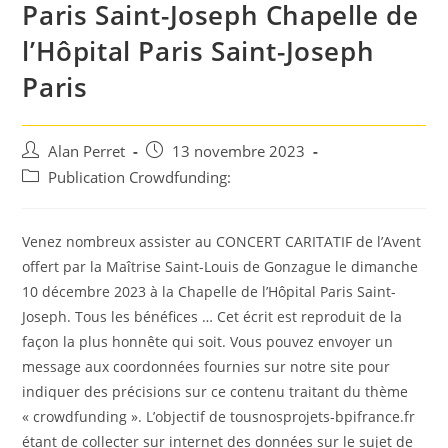
Paris Saint-Joseph Chapelle de
l’Hôpital Paris Saint-Joseph
Paris
Auteur/autrice
Post
Alan Perret
13 novembre 2023
de
published:
Post
Publication Crowdfunding:
la
category:
publication :
Venez nombreux assister au CONCERT CARITATIF de l’Avent
offert par la Maîtrise Saint-Louis de Gonzague le dimanche
10 décembre 2023 à la Chapelle de l’Hôpital Paris Saint-
Joseph. Tous les bénéfices … Cet écrit est reproduit de la
façon la plus honnête qui soit. Vous pouvez envoyer un
message aux coordonnées fournies sur notre site pour
indiquer des précisions sur ce contenu traitant du thème
« crowdfunding ». L’objectif de tousnosprojets-bpifrance.fr
étant de collecter sur internet des données sur le sujet de