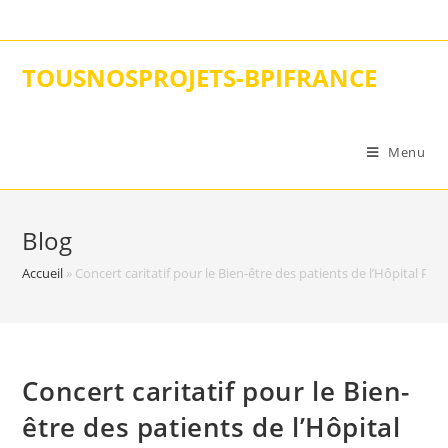
Skip
to
content
TOUSNOSPROJETS-BPIFRANCE
Menu
Blog
Accueil
»
Concert caritatif pour le Bien-être des patients de l’Hôpital Par
Concert caritatif pour le Bien-
être des patients de l’Hôpital