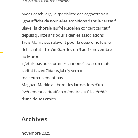
Il n’y a pas d’entrée similaire.
Avec Leetchi:org, le spécialiste des cagnottes en
ligne affiche de nouvelles ambitions dans le caritatif
Blaye : la chorale Jaufré Rudel en concert caritatif
depuis quinze ans pour aider les associations
Trois Marnaises relèvent pour la deuxième fois le
défi caritatif Trek’in Gazelles du 9 au 14 novembre
au Maroc
« J’étais pas au courant » : annoncé pour un match
caritatif avec Zidane, Jul n’y sera «
malheureusement pas
Meghan Markle au bord des larmes lors d’un
événement caritatif en mémoire du fils décédé
d’une de ses amies
Archives
novembre 2025