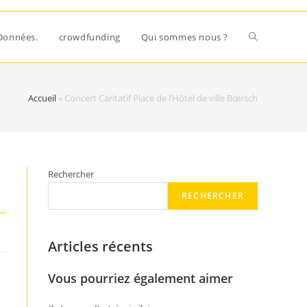
Données.
crowdfunding
Qui sommes nous ?
Accueil
»
Concert Caritatif Place de l’Hôtel de ville Bœrsch
Rechercher
RECHERCHER
Articles récents
Vous pourriez également aimer