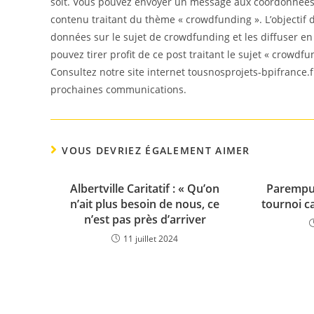
soit. Vous pouvez envoyer un message aux coordonnées f
contenu traitant du thème « crowdfunding ». L’objectif d
données sur le sujet de crowdfunding et les diffuser e
pouvez tirer profit de ce post traitant le sujet « crowdfu
Consultez notre site internet tousnosprojets-bpifrance.f
prochaines communications.
VOUS DEVRIEZ ÉGALEMENT AIMER
Albertville Caritatif : « Qu’on
Parempuy
n’ait plus besoin de nous, ce
tournoi c
n’est pas près d’arriver
11 juillet 2024