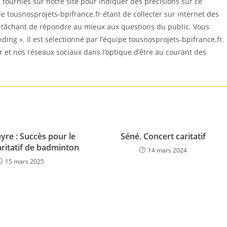
ournies sur notre site pour indiquer des précisions sur ce
e tousnosprojets-bpifrance.fr étant de collecter sur internet des
n tâchant de répondre au mieux aux questions du public. Vous
nding ». Il est sélectionné par l’équipe tousnosprojets-bpifrance.fr.
r et nos réseaux sociaux dans l’optique d’être au courant des
re : Succès pour le
Séné. Concert caritatif
aritatif de badminton
14 mars 2024
15 mars 2025