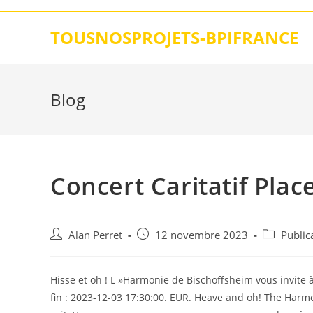
Skip
to
TOUSNOSPROJETS-BPIFRANCE
content
Blog
Concert Caritatif Plac
Auteur/autrice
Post
Post
Alan Perret
12 novembre 2023
Public
de
published:
category:
la
publication :
Hisse et oh ! L »Harmonie de Bischoffsheim vous invite à 
fin : 2023-12-03 17:30:00. EUR. Heave and oh! The Harmo