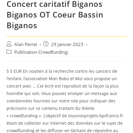
Concert caritatif Biganos
Biganos OT Coeur Bassin
Biganos
Auteur/autrice
Post
Alan Perret
29 janvier 2023
de
published:
Post
Publication Crowdfunding:
la
category:
publication :
5 5 EUR En soutien à la recherche contre les cancers de
l’enfant, l’association Mon Bobo et Moi vous propose un
concert avec … Cet écrit est reproduit de la façon la plus
honnête qui soit. Vous pouvez envoyer un message aux
coordonnées fournies sur notre site pour indiquer des
précisions sur ce contenu traitant du thème
« crowdfunding ». L’objectif de tousnosprojets-bpifrance.fr
étant de collecter sur internet des données sur le sujet de
crowdfunding et les diffuser en tâchant de répondre au