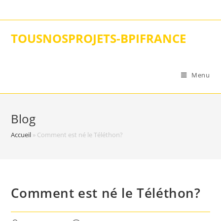
Skip
to
content
TOUSNOSPROJETS-BPIFRANCE
Menu
Blog
Accueil
»
Comment est né le Téléthon?
Comment est né le Téléthon?