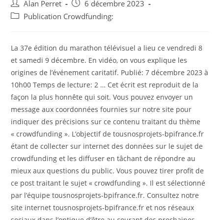
Auteur/autrice
Post
Alan Perret
6 décembre 2023
de
published:
Post
Publication Crowdfunding:
la
category:
publication :
La 37e édition du marathon télévisuel a lieu ce vendredi 8
et samedi 9 décembre. En vidéo, on vous explique les
origines de l’événement caritatif. Publié: 7 décembre 2023 à
10h00 Temps de lecture: 2 … Cet écrit est reproduit de la
façon la plus honnête qui soit. Vous pouvez envoyer un
message aux coordonnées fournies sur notre site pour
indiquer des précisions sur ce contenu traitant du thème
« crowdfunding ». L’objectif de tousnosprojets-bpifrance.fr
étant de collecter sur internet des données sur le sujet de
crowdfunding et les diffuser en tâchant de répondre au
mieux aux questions du public. Vous pouvez tirer profit de
ce post traitant le sujet « crowdfunding ». Il est sélectionné
par l’équipe tousnosprojets-bpifrance.fr. Consultez notre
site internet tousnosprojets-bpifrance.fr et nos réseaux
sociaux dans l’optique d’être au courant des prochaines