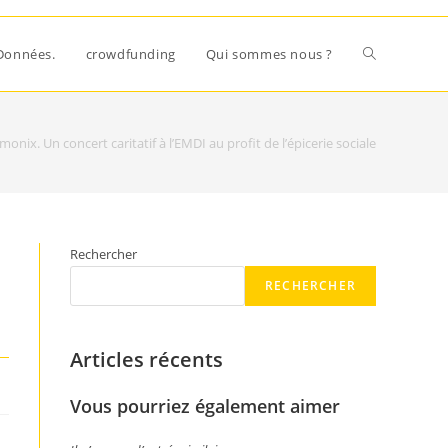
Données.
crowdfunding
Qui sommes nous ?
onix. Un concert caritatif à l’EMDI au profit de l’épicerie sociale
Rechercher
RECHERCHER
Articles récents
Vous pourriez également aimer