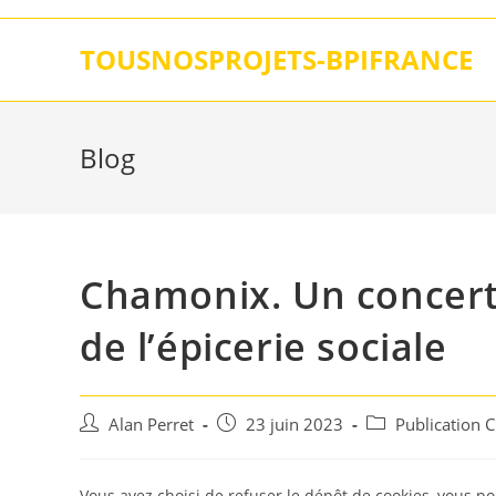
Skip
to
TOUSNOSPROJETS-BPIFRANCE
content
Blog
Chamonix. Un concert c
de l’épicerie sociale
Auteur/autrice
Post
Post
Alan Perret
23 juin 2023
Publication 
de
published:
category:
la
publication :
Vous avez choisi de refuser le dépôt de cookies, vous po