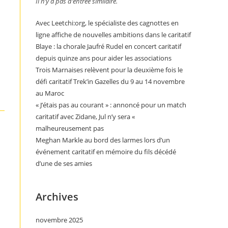
Il n’y a pas d’entrée similaire.
Avec Leetchi:org, le spécialiste des cagnottes en
ligne affiche de nouvelles ambitions dans le caritatif
Blaye : la chorale Jaufré Rudel en concert caritatif
depuis quinze ans pour aider les associations
Trois Marnaises relèvent pour la deuxième fois le
défi caritatif Trek’in Gazelles du 9 au 14 novembre
au Maroc
« J’étais pas au courant » : annoncé pour un match
caritatif avec Zidane, Jul n’y sera «
malheureusement pas
Meghan Markle au bord des larmes lors d’un
événement caritatif en mémoire du fils décédé
d’une de ses amies
Archives
novembre 2025