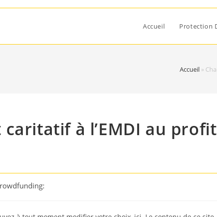
Accueil
Protection 
Accueil
»
Cham
aritatif à l’EMDI au profit
Crowdfunding:
uvez à tout moment modifier votre choix, ici. Le contenu de ce site