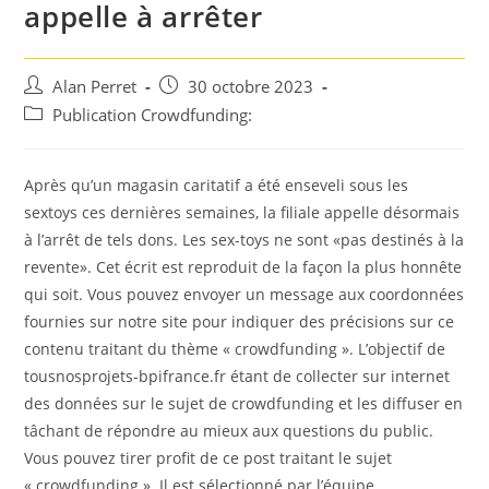
appelle à arrêter
Auteur/autrice
Post
Alan Perret
30 octobre 2023
de
published:
Post
Publication Crowdfunding:
la
category:
publication :
Après qu’un magasin caritatif a été enseveli sous les
sextoys ces dernières semaines, la filiale appelle désormais
à l’arrêt de tels dons. Les sex-toys ne sont «pas destinés à la
revente». Cet écrit est reproduit de la façon la plus honnête
qui soit. Vous pouvez envoyer un message aux coordonnées
fournies sur notre site pour indiquer des précisions sur ce
contenu traitant du thème « crowdfunding ». L’objectif de
tousnosprojets-bpifrance.fr étant de collecter sur internet
des données sur le sujet de crowdfunding et les diffuser en
tâchant de répondre au mieux aux questions du public.
Vous pouvez tirer profit de ce post traitant le sujet
« crowdfunding ». Il est sélectionné par l’équipe