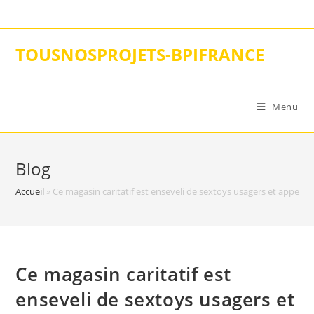
Skip
to
content
TOUSNOSPROJETS-BPIFRANCE
Menu
Blog
Accueil
»
Ce magasin caritatif est enseveli de sextoys usagers et appelle 
Ce magasin caritatif est
enseveli de sextoys usagers et