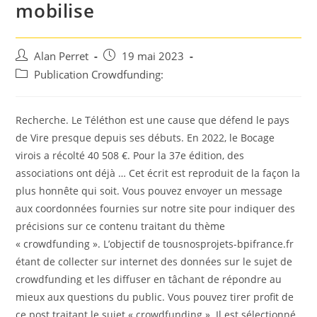
mobilise
Auteur/autrice
Post
Alan Perret
19 mai 2023
de
published:
Post
Publication Crowdfunding:
la
category:
publication :
Recherche. Le Téléthon est une cause que défend le pays
de Vire presque depuis ses débuts. En 2022, le Bocage
virois a récolté 40 508 €. Pour la 37e édition, des
associations ont déjà … Cet écrit est reproduit de la façon la
plus honnête qui soit. Vous pouvez envoyer un message
aux coordonnées fournies sur notre site pour indiquer des
précisions sur ce contenu traitant du thème
« crowdfunding ». L’objectif de tousnosprojets-bpifrance.fr
étant de collecter sur internet des données sur le sujet de
crowdfunding et les diffuser en tâchant de répondre au
mieux aux questions du public. Vous pouvez tirer profit de
ce post traitant le sujet « crowdfunding ». Il est sélectionné