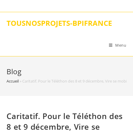
Skip
to
content
TOUSNOSPROJETS-BPIFRANCE
Menu
Blog
Accueil
»
Caritatif. Pour le Téléthon des 8 et 9 décembre, Vire se mobilise
Caritatif. Pour le Téléthon des
8 et 9 décembre, Vire se