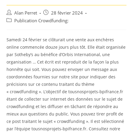
Auteur/autrice
Post
Alan Perret
28 février 2024
de
published:
Post
Publication Crowdfunding:
la
category:
publication :
Samedi 24 février se clôturait une vente aux enchères
online commencée douze jours plus tôt. Elle était organisée
par Sotheby’s au bénéfice d’Orbis International, une
organisation … Cet écrit est reproduit de la façon la plus
honnête qui soit. Vous pouvez envoyer un message aux
coordonnées fournies sur notre site pour indiquer des
précisions sur ce contenu traitant du thème
« crowdfunding ». L’objectif de tousnosprojets-bpifrance.fr
étant de collecter sur internet des données sur le sujet de
crowdfunding et les diffuser en tâchant de répondre au
mieux aux questions du public. Vous pouvez tirer profit de
ce post traitant le sujet « crowdfunding ». Il est sélectionné
par l’équipe tousnosprojets-bpifrance.fr. Consultez notre