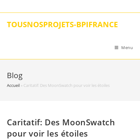
Skip
to
content
TOUSNOSPROJETS-BPIFRANCE
Menu
Blog
Accueil
»
Caritatif: Des MoonSwatch pour voir les étoiles
Caritatif: Des MoonSwatch
pour voir les étoiles