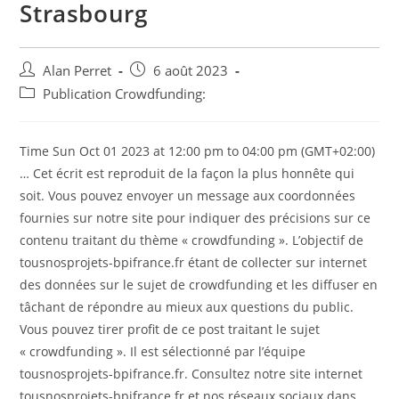
Strasbourg
Auteur/autrice
Post
Alan Perret
6 août 2023
de
published:
Post
Publication Crowdfunding:
la
category:
publication :
Time Sun Oct 01 2023 at 12:00 pm to 04:00 pm (GMT+02:00)
… Cet écrit est reproduit de la façon la plus honnête qui
soit. Vous pouvez envoyer un message aux coordonnées
fournies sur notre site pour indiquer des précisions sur ce
contenu traitant du thème « crowdfunding ». L’objectif de
tousnosprojets-bpifrance.fr étant de collecter sur internet
des données sur le sujet de crowdfunding et les diffuser en
tâchant de répondre au mieux aux questions du public.
Vous pouvez tirer profit de ce post traitant le sujet
« crowdfunding ». Il est sélectionné par l’équipe
tousnosprojets-bpifrance.fr. Consultez notre site internet
tousnosprojets-bpifrance.fr et nos réseaux sociaux dans