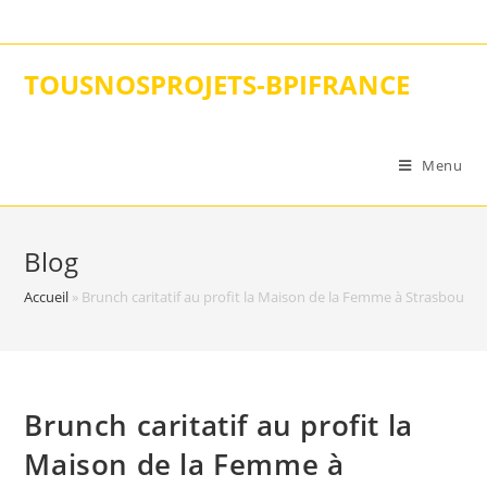
Skip
to
content
TOUSNOSPROJETS-BPIFRANCE
Menu
Blog
Accueil
»
Brunch caritatif au profit la Maison de la Femme à Strasbourg
Brunch caritatif au profit la
Maison de la Femme à