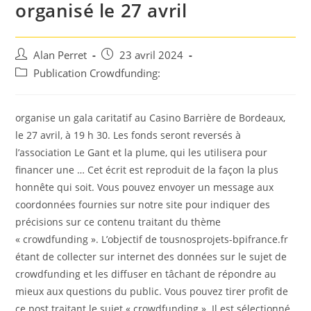
organisé le 27 avril
Auteur/autrice
Post
Alan Perret
23 avril 2024
de
published:
Post
Publication Crowdfunding:
la
category:
publication :
organise un gala caritatif au Casino Barrière de Bordeaux,
le 27 avril, à 19 h 30. Les fonds seront reversés à
l’association Le Gant et la plume, qui les utilisera pour
financer une … Cet écrit est reproduit de la façon la plus
honnête qui soit. Vous pouvez envoyer un message aux
coordonnées fournies sur notre site pour indiquer des
précisions sur ce contenu traitant du thème
« crowdfunding ». L’objectif de tousnosprojets-bpifrance.fr
étant de collecter sur internet des données sur le sujet de
crowdfunding et les diffuser en tâchant de répondre au
mieux aux questions du public. Vous pouvez tirer profit de
ce post traitant le sujet « crowdfunding ». Il est sélectionné