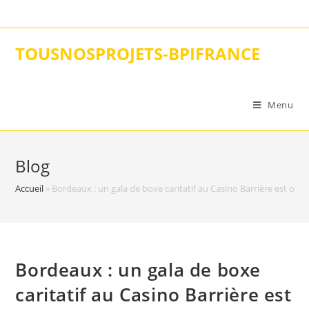
Skip
to
content
TOUSNOSPROJETS-BPIFRANCE
Menu
Blog
Accueil
»
Bordeaux : un gala de boxe caritatif au Casino Barrière est organ
Bordeaux : un gala de boxe
caritatif au Casino Barrière est