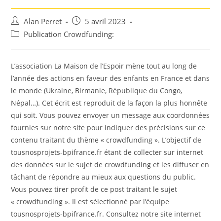
Auteur/autrice
Post
Alan Perret
5 avril 2023
de
published:
Post
Publication Crowdfunding:
la
category:
publication :
L’association La Maison de l’Espoir mène tout au long de
l’année des actions en faveur des enfants en France et dans
le monde (Ukraine, Birmanie, République du Congo,
Népal…). Cet écrit est reproduit de la façon la plus honnête
qui soit. Vous pouvez envoyer un message aux coordonnées
fournies sur notre site pour indiquer des précisions sur ce
contenu traitant du thème « crowdfunding ». L’objectif de
tousnosprojets-bpifrance.fr étant de collecter sur internet
des données sur le sujet de crowdfunding et les diffuser en
tâchant de répondre au mieux aux questions du public.
Vous pouvez tirer profit de ce post traitant le sujet
« crowdfunding ». Il est sélectionné par l’équipe
tousnosprojets-bpifrance.fr. Consultez notre site internet