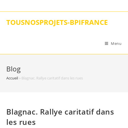
Skip
to
content
TOUSNOSPROJETS-BPIFRANCE
Menu
Blog
Accueil
»
Blagnac. Rallye caritatif dans les rues
Blagnac. Rallye caritatif dans
les rues