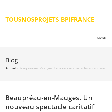
Skip
to
content
TOUSNOSPROJETS-BPIFRANCE
Menu
Blog
Accueil
»
Beaupréau-en-Mauges. Un nouveau spectacle caritatif avec Gra
Beaupréau-en-Mauges. Un
nouveau spectacle caritatif