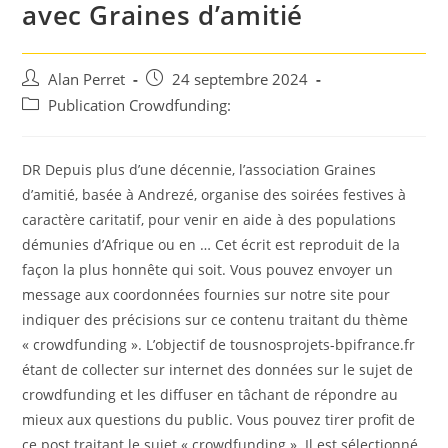
avec Graines d’amitié
Auteur/autrice
Post
Alan Perret
24 septembre 2024
de
published:
Post
Publication Crowdfunding:
la
category:
publication :
DR Depuis plus d’une décennie, l’association Graines
d’amitié, basée à Andrezé, organise des soirées festives à
caractère caritatif, pour venir en aide à des populations
démunies d’Afrique ou en … Cet écrit est reproduit de la
façon la plus honnête qui soit. Vous pouvez envoyer un
message aux coordonnées fournies sur notre site pour
indiquer des précisions sur ce contenu traitant du thème
« crowdfunding ». L’objectif de tousnosprojets-bpifrance.fr
étant de collecter sur internet des données sur le sujet de
crowdfunding et les diffuser en tâchant de répondre au
mieux aux questions du public. Vous pouvez tirer profit de
ce post traitant le sujet « crowdfunding ». Il est sélectionné