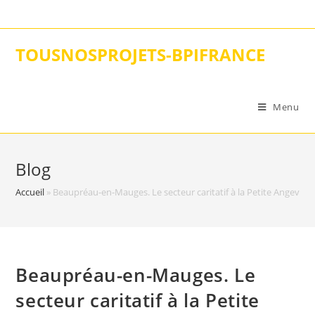
Skip
to
content
TOUSNOSPROJETS-BPIFRANCE
Menu
Blog
Accueil
»
Beaupréau-en-Mauges. Le secteur caritatif à la Petite Angevine
Beaupréau-en-Mauges. Le
secteur caritatif à la Petite