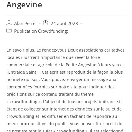
Angevine
Auteur/autrice
Post
Alan Perret
24 août 2023
de
published:
Post
Publication Crowdfunding:
la
category:
publication :
En savoir plus. Le rendez-vous Deux associations caritatives
locales illustrent l’importance que revêt la foire
commerciale et agricole de la Petite Angevine à leurs yeux :
l’Entraide Saint … Cet écrit est reproduit de la façon la plus
honnête qui soit. Vous pouvez envoyer un message aux
coordonnées fournies sur notre site pour indiquer des
précisions sur ce contenu traitant du thème
« crowdfunding ». L’objectif de tousnosprojets-bpifrance.fr
étant de collecter sur internet des données sur le sujet de
crowdfunding et les diffuser en tâchant de répondre au
mieux aux questions du public. Vous pouvez tirer profit de
ce post traitant le sujet « crowdfunding ». Il est sélectionné