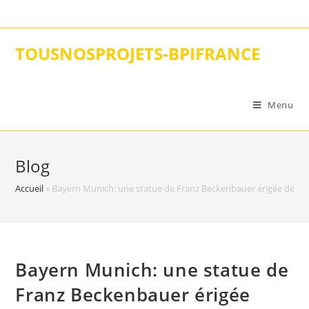
Skip
to
content
TOUSNOSPROJETS-BPIFRANCE
Menu
Blog
Accueil
»
Bayern Munich: une statue de Franz Beckenbauer érigée devant l
Bayern Munich: une statue de
Franz Beckenbauer érigée