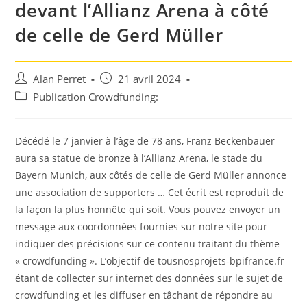
devant l’Allianz Arena à côté
de celle de Gerd Müller
Auteur/autrice
Post
Alan Perret
21 avril 2024
de
published:
Post
Publication Crowdfunding:
la
category:
publication :
Décédé le 7 janvier à l’âge de 78 ans, Franz Beckenbauer
aura sa statue de bronze à l’Allianz Arena, le stade du
Bayern Munich, aux côtés de celle de Gerd Müller annonce
une association de supporters … Cet écrit est reproduit de
la façon la plus honnête qui soit. Vous pouvez envoyer un
message aux coordonnées fournies sur notre site pour
indiquer des précisions sur ce contenu traitant du thème
« crowdfunding ». L’objectif de tousnosprojets-bpifrance.fr
étant de collecter sur internet des données sur le sujet de
crowdfunding et les diffuser en tâchant de répondre au